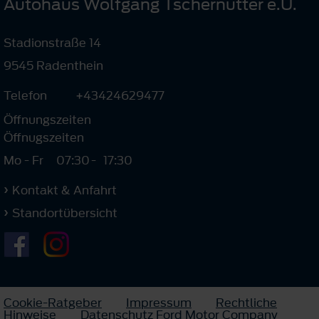
Autohaus Wolfgang Tschernutter e.U.
Stadionstraße 14
9545 Radenthein
Telefon
+43424629477
Öffnungszeiten
Öffnugszeiten
Mo - Fr
07:30
-
17:30
Kontakt & Anfahrt
Standortübersicht
Cookie-Ratgeber
Impressum
Rechtliche
Hinweise
Datenschutz Ford Motor Company